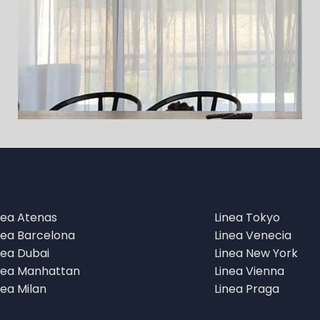
nea Atenas
Linea Tokyo
nea Barcelona
Linea Venecia
nea Dubai
Linea New York
nea Manhattan
Linea Vienna
nea Milan
Linea Praga